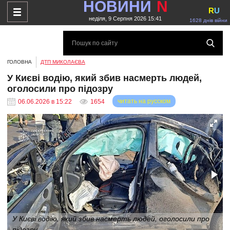
НОВИНИ
N
R
U
неділя, 9 Серпня 2026 15:41
1628 днів війни
ГОЛОВНА
ДТП МИКОЛАЄВА
У Києві водію, який збив насмерть людей,
оголосили про підозру
читать на русском
06.06.2026 в 15:22
1654
У Києві водію, який збив насмерть людей, оголосили про
підозру