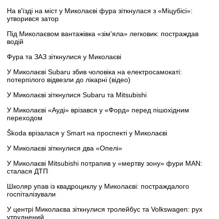
На в'їзді на міст у Миколаєві фура зіткнулася з «Міцубісі»:
утворився затор
Під Миколаєвом вантажівка «зім'яла» легковик: постраждав
водій
Фура та ЗАЗ зіткнулися у Миколаєві
У Миколаєві Subaru збив чоловіка на електросамокаті:
потерпілого відвезли до лікарні (відео)
У Миколаєві зіткнулися Subaru та Mitsubishi
У Миколаєві «Ауді» врізався у «Форд» перед пішохідним
переходом
Škoda врізалася у Smart на проспекті у Миколаєві
У Миколаєві зіткнулися два «Опелі»
У Миколаєві Mitsubishi потрапив у «мертву зону» фури MAN:
сталася ДТП
Школяр упав із квадроциклу у Миколаєві: постраждалого
госпіталізували
У центрі Миколаєва зіткнулися тролейбус та Volkswagen: рух
утруднений