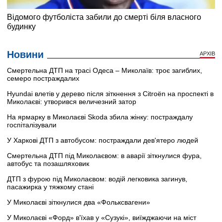
Новини
АРХІВ
Смертельна ДТП на трасі Одеса – Миколаїв: троє загиблих,
семеро постраждалих
Hyundai влетів у дерево після зіткнення з Citroën на проспекті в
Миколаєві: утворився величезний затор
На ярмарку в Миколаєві Skoda збила жінку: постраждалу
госпіталізували
У Харкові ДТП з автобусом: постраждали дев'ятеро людей
Смертельна ДТП під Миколаєвом: в аварії зіткнулися фура,
автобус та позашляховик
ДТП з фурою під Миколаєвом: водій легковика загинув,
пасажирка у тяжкому стані
У Миколаєві зіткнулися два «Фольксвагени»
У Миколаєві «Форд» в'їхав у «Сузукі», виїжджаючи на міст