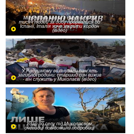
Міграційна криза в Європі: до 10
тисяч людей за добу прорвалися до
Іспанії, Італія хоче закрити кордон
(відео)
У Радушному вшанували пам'ять
загиблої родини: старший син вижив
- він служить у Миколаєві (відео)
Удар по селу під Миколаєвом:
очевидці повідомили подробиці