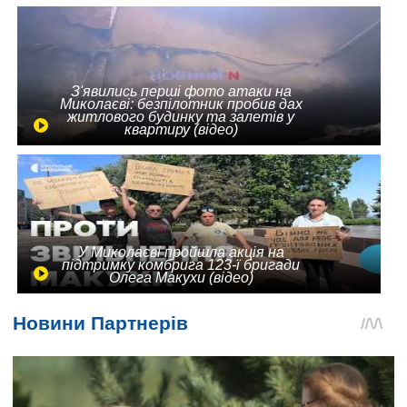
З'явились перші фото атаки на
Миколаєві: безпілотник пробив дах
житлового будинку та залетів у
квартиру (відео)
У Миколаєві пройшла акція на
підтримку комбрига 123-ї бригади
Олега Макухи (відео)