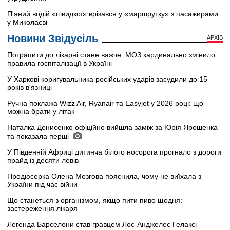
П'яний водій «швидкої» врізався у «маршрутку» з пасажирами
у Миколаєві
Новини Звідусіль
АРХІВ
Потрапити до лікарні стане важче: МОЗ кардинально змінило
правила госпіталізації в Україні
У Харкові коригувальника російських ударів засудили до 15
років в'язниці
Ручна поклажа Wizz Air, Ryanair та Easyjet у 2026 році: що
можна брати у літак
Наталка Денисенко офіційно вийшла заміж за Юрія Ярошенка
та показала перші
У Південній Африці дитинча білого носорога прогнало з дороги
прайд із десяти левів
Продюсерка Олена Мозгова пояснила, чому не виїхала з
України під час війни
Що станеться з організмом, якщо пити пиво щодня:
застереження лікаря
Легенда Барселони став гравцем Лос-Анджелес Гелаксі