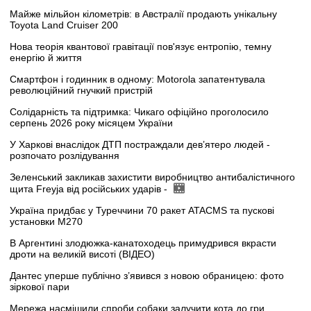
Майже мільйон кілометрів: в Австралії продають унікальну
Toyota Land Cruiser 200
Нова теорія квантової гравітації пов'язує ентропію, темну
енергію й життя
Смартфон і годинник в одному: Motorola запатентувала
революційний гнучкий пристрій
Солідарність та підтримка: Чикаго офіційно проголосило
серпень 2026 року місяцем України
У Харкові внаслідок ДТП постраждали дев’ятеро людей -
розпочато розлідування
Зеленський закликав захистити виробництво антибалістичного
щита Freyja від російських ударів -
Україна придбає у Туреччини 70 ракет ATACMS та пускові
установки M270
В Аргентині злодюжка-канатоходець примудрився вкрасти
дроти на великій висоті (ВІДЕО)
Дантес уперше публічно з’явився з новою обраницею: фото
зіркової пари
Мережа насмішили спроби собаки залучити кота до гри