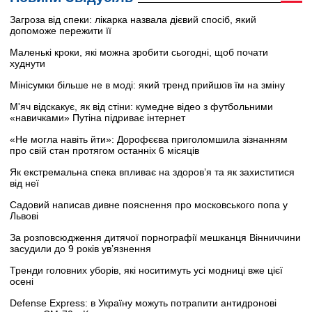
Загроза від спеки: лікарка назвала дієвий спосіб, який
допоможе пережити її
Маленькі кроки, які можна зробити сьогодні, щоб почати
худнути
Мінісумки більше не в моді: який тренд прийшов їм на зміну
М'яч відскакує, як від стіни: кумедне відео з футбольними
«навичками» Путіна підриває інтернет
«Не могла навіть йти»: Дорофєєва приголомшила зізнанням
про свій стан протягом останніх 6 місяців
Як екстремальна спека впливає на здоров’я та як захиститися
від неї
Садовий написав дивне пояснення про московського попа у
Львові
За розповсюдження дитячої порнографії мешканця Вінниччини
засудили до 9 років ув’язнення
Тренди головних уборів, які носитимуть усі модниці вже цієї
осені
Defense Express: в Україну можуть потрапити антидронові