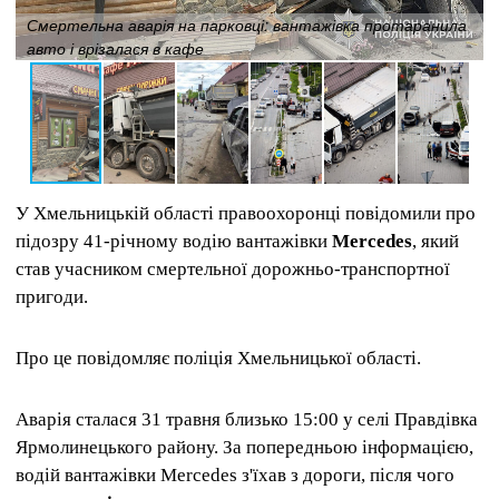
Смертельна аварія на парковці: вантажівка протаранила
авто і врізалася в кафе
У Хмельницькій області правоохоронці повідомили про
підозру 41-річному водію вантажівки
Mercedes
, який
став учасником смертельної дорожньо-транспортної
пригоди.
Про це повідомляє поліція Хмельницької області.
Аварія сталася 31 травня близько 15:00 у селі Правдівка
Ярмолинецького району. За попередньою інформацією,
водій вантажівки Mercedes з'їхав з дороги, після чого