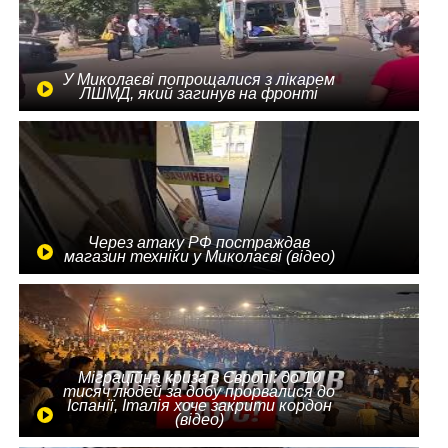
У Миколаєві попрощалися з лікарем
ЛШМД, який загинув на фронті
Через атаку РФ постраждав
магазин техніки у Миколаєві (відео)
Міграційна криза в Європі: до 10
тисяч людей за добу прорвалися до
Іспанії, Італія хоче закрити кордон
(відео)