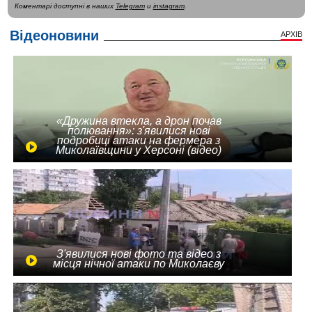
Коментарі доступні в наших
Telegram
и
instagram
.
Відеоновини
АРХІВ
«Дружина втекла, а дрон почав
полювання»: з'явилися нові
подробиці атаки на фермера з
Миколаївщини у Херсоні (відео)
З'явилися нові фото та відео з
місця нічної атаки по Миколаєву