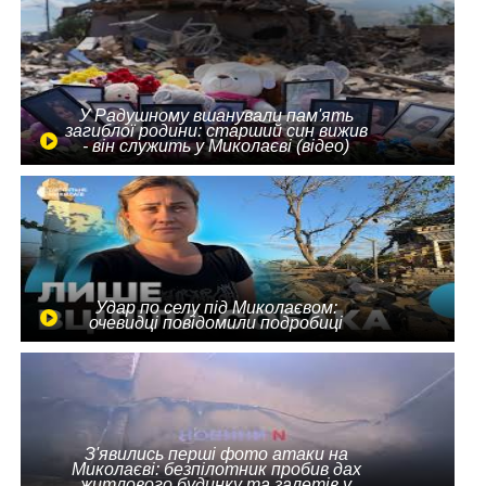
У Радушному вшанували пам'ять
загиблої родини: старший син вижив
- він служить у Миколаєві (відео)
Удар по селу під Миколаєвом:
очевидці повідомили подробиці
З'явились перші фото атаки на
Миколаєві: безпілотник пробив дах
житлового будинку та залетів у