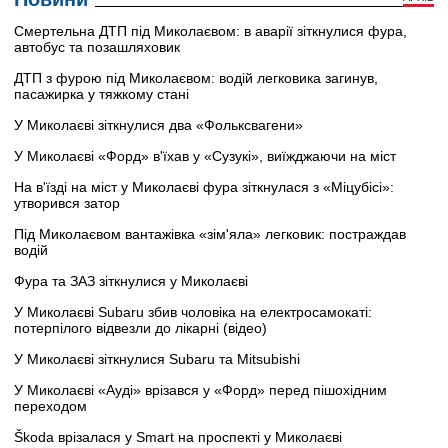
Смертельна ДТП під Миколаєвом: в аварії зіткнулися фура,
автобус та позашляховик
ДТП з фурою під Миколаєвом: водій легковика загинув,
пасажирка у тяжкому стані
У Миколаєві зіткнулися два «Фольксвагени»
У Миколаєві «Форд» в'їхав у «Сузукі», виїжджаючи на міст
На в'їзді на міст у Миколаєві фура зіткнулася з «Міцубісі»:
утворився затор
Під Миколаєвом вантажівка «зім'яла» легковик: постраждав
водій
Фура та ЗАЗ зіткнулися у Миколаєві
У Миколаєві Subaru збив чоловіка на електросамокаті:
потерпілого відвезли до лікарні (відео)
У Миколаєві зіткнулися Subaru та Mitsubishi
У Миколаєві «Ауді» врізався у «Форд» перед пішохідним
переходом
Škoda врізалася у Smart на проспекті у Миколаєві