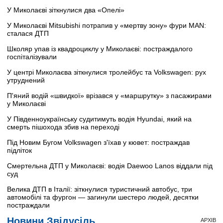
У Миколаєві зіткнулися два «Опелі»
У Миколаєві Mitsubishi потрапив у «мертву зону» фури MAN:
сталася ДТП
Школяр упав із квадроциклу у Миколаєві: постраждалого
госпіталізували
У центрі Миколаєва зіткнулися тролейбус та Volkswagen: рух
утруднений
П'яний водій «швидкої» врізався у «маршрутку» з пасажирами
у Миколаєві
У Південноукраїнську судитимуть водія Hyundai, який на
смерть пішохода збив на переході
Під Новим Бугом Volkswagen з'їхав у кювет: постраждав
підліток
Смертельна ДТП у Миколаєві: водія Daewoo Lanos віддали під
суд
Велика ДТП в Італії: зіткнулися туристичний автобус, три
автомобілі та фургон — загинули шестеро людей, десятки
постраждали
Новини Звідусіль
АРХІВ