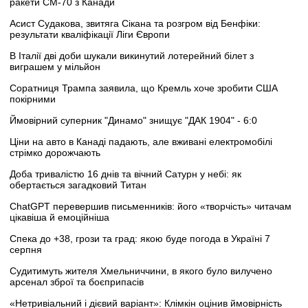
ракети CM-70 з Канади
Асист Судакова, звитяга Сікана та розгром від Бенфіки:
результати кваліфікації Ліги Європи
В Італії дві доби шукали викинутий лотерейний білет з
виграшем у мільйон
Соратниця Трампа заявила, що Кремль хоче зробити США
покірними
Ймовірний суперник "Динамо" знищує "ДАК 1904" - 6:0
Ціни на авто в Канаді падають, але вживані електромобілі
стрімко дорожчають
Доба тривалістю 16 днів та вічний Сатурн у небі: як
обертається загадковий Титан
ChatGPT перевершив письменників: його «творчість» читачам
цікавіша й емоційніша
Спека до +38, грози та град: якою буде погода в Україні 7
серпня
Судитимуть жителя Хмельниччини, в якого було вилучено
арсенал зброї та боєприпасів
«Нетривіальний і дієвий варіант»: Клімкін оцінив ймовірність