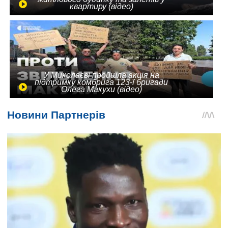
квартиру (відео)
У Миколаєві пройшла акція на
підтримку комбрига 123-ї бригади
Олега Макухи (відео)