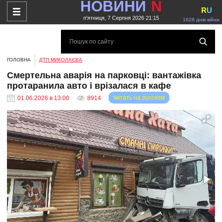
НОВИНИ
N
R
U
п'ятниця, 7 Серпня 2026 21:15
1626 днів війни
ГОЛОВНА
ДТП МИКОЛАЄВА
Смертельна аварія на парковці: вантажівка
протаранила авто і врізалася в кафе
читать на русском
01.06.2026 в 13:00
8914