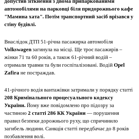
допустив зіткнення з двома припаркованими
автомобілями на парковці біля придорожнього кафе
"Мамина хата". Потім транспортний засіб врізався у
стіну будівлі.
Внаслідок ДТП 51-річна пасажирка автомобіля
Volkswagen
загинула на місці. Ще троє пасажирів –
жінки 71 та 60 років, а також 61-річний водій –
отримали травми та були госпіталізовані. Водій
Opel
Zafira
не постраждав.
41-річного водія вантажівки затримали у порядку статті
208 Кримінального процесуального кодексу
України.
Йому вже повідомлено про підозру за
частиною
2 статті 286 КК України
— порушення
правил безпеки дорожнього руху, що спричинило
загибель людини. Санкція статті передбачає до 8 років
позбавлення волі.