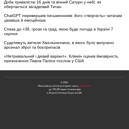
Доба тривалістю 16 днів та вічний Сатурн у небі: як
обертається загадковий Титан
ChatGPT перевершив письменників: його «творчість» читачам
цікавіша й емоційніша
Спека до +38, грози та град: якою буде погода в Україні 7
серпня
Судитимуть жителя Хмельниччини, в якого було вилучено
арсенал зброї та боєприпасів
«Нетривіальний і дієвий варіант»: Клімкін оцінив ймовірність
призначення Павла Паліси послом у США
© 2026.
Миколаївська обласна інтернет-газета
«Новини N»
це: 705,425 новин, 0 коментарів
и 19 років 5 місяців 24 дня онлайн.