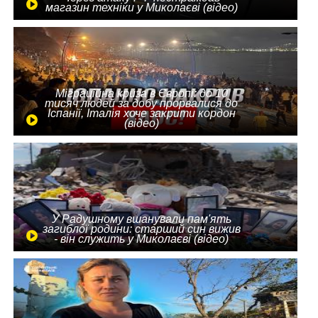
магазин техніки у Миколаєві (відео)
Міграційна криза в Європі: до 10
тисяч людей за добу прорвалися до
Іспанії, Італія хоче закрити кордон
(відео)
У Радушному вшанували пам'ять
загиблої родини: старший син вижив
- він служить у Миколаєві (відео)