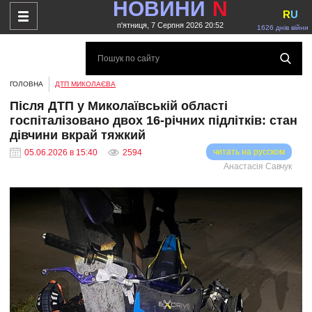
НОВИНИ
N
R
U
п'ятниця, 7 Серпня 2026 20:52
1626 днів війни
ГОЛОВНА
ДТП МИКОЛАЄВА
Після ДТП у Миколаївській області
госпіталізовано двох 16-річних підлітків: стан
дівчини вкрай тяжкий
читать на русском
05.06.2026 в 15:40
2594
Анастасія Савчук