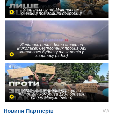
Удар по селу під Миколаєвом:
очевидці повідомили подробиці
З'явились перші фото атаки на
Миколаєві: безпілотник пробив дах
житлового будинку та залетів у
квартиру (відео)
У Миколаєві пройшла акція на
підтримку комбрига 123-ї бригади
Олега Макухи (відео)