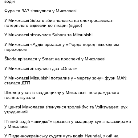
водій
Фура та ЗАЗ зіткнулися у Миколаєві
У Миколаєві Subaru збив чоловіка на електросамокаті:
потерпілого відвезли до лікарні (відео)
У Миколаєві зіткнулися Subaru та Mitsubishi
У Миколаєві «Ауді» врізався у «Форд» перед пішохідним
переходом
Škoda врізалася у Smart на проспекті у Миколаєві
У Миколаєві зіткнулися два «Опелі»
У Миколаєві Mitsubishi потрапив у «мертву зону» фури MAN:
сталася ДТП
Школяр упав із квадроциклу у Миколаєві: постраждалого
госпіталізували
У центрі Миколаєва зіткнулися тролейбус та Volkswagen: рух
утруднений
П'яний водій «швидкої» врізався у «маршрутку» з пасажирами
у Миколаєві
У Південноукраїнську судитимуть водія Hyundai, який на