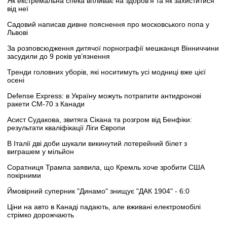
Як екстремальна спека впливає на здоров’я та як захиститися
від неї
Садовий написав дивне пояснення про московського попа у
Львові
За розповсюдження дитячої порнографії мешканця Вінниччини
засудили до 9 років ув’язнення
Тренди головних уборів, які носитимуть усі модниці вже цієї
осені
Defense Express: в Україну можуть потрапити антидронові
ракети CM-70 з Канади
Асист Судакова, звитяга Сікана та розгром від Бенфіки:
результати кваліфікації Ліги Європи
В Італії дві доби шукали викинутий лотерейний білет з
виграшем у мільйон
Соратниця Трампа заявила, що Кремль хоче зробити США
покірними
Ймовірний суперник "Динамо" знищує "ДАК 1904" - 6:0
Ціни на авто в Канаді падають, але вживані електромобілі
стрімко дорожчають