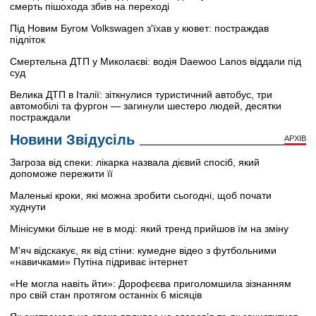
смерть пішохода збив на переході
Під Новим Бугом Volkswagen з'їхав у кювет: постраждав
підліток
Смертельна ДТП у Миколаєві: водія Daewoo Lanos віддали під
суд
Велика ДТП в Італії: зіткнулися туристичний автобус, три
автомобілі та фургон — загинули шестеро людей, десятки
постраждали
Новини Звідусіль
АРХІВ
Загроза від спеки: лікарка назвала дієвий спосіб, який
допоможе пережити її
Маленькі кроки, які можна зробити сьогодні, щоб почати
худнути
Мінісумки більше не в моді: який тренд прийшов їм на зміну
М'яч відскакує, як від стіни: кумедне відео з футбольними
«навичками» Путіна підриває інтернет
«Не могла навіть йти»: Дорофєєва приголомшила зізнанням
про свій стан протягом останніх 6 місяців