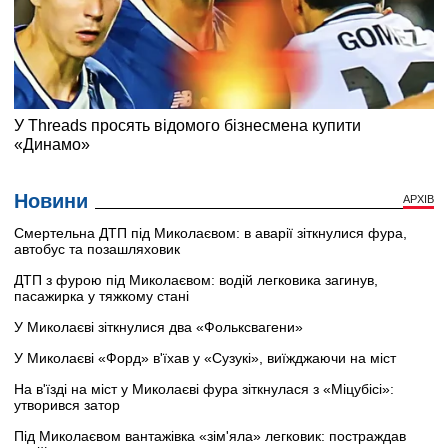
Новини
АРХІВ
Смертельна ДТП під Миколаєвом: в аварії зіткнулися фура,
автобус та позашляховик
ДТП з фурою під Миколаєвом: водій легковика загинув,
пасажирка у тяжкому стані
У Миколаєві зіткнулися два «Фольксвагени»
У Миколаєві «Форд» в'їхав у «Сузукі», виїжджаючи на міст
На в'їзді на міст у Миколаєві фура зіткнулася з «Міцубісі»:
утворився затор
Під Миколаєвом вантажівка «зім'яла» легковик: постраждав