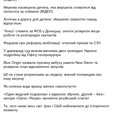
Мережа насмішила дитина, яка вирішила сховатися від
пилососа за собакою (ВІДЕО)
Аптечка в дорогу для дитини: збираємо грамотно перед
відпусткою
"Атеш" стежить за ФСБ у Донецьку: агенти розкрили місце
роботи та розпорядок окупантів
Федоров про реформу мобілізації: етапний призов та СЗЧ
У держзраді суд визнав винними двох громадян України:
подробиці від Офісу генпрокурора
Blue Origin назвала причину вибуху ракети New Glenn та
розкрила план відновлення запусків
ШІ не стане розумнішим за людину: вчений попередив про
іншу загрозу
Як склянка води вранці змінює самопочуття
«Один ведучий подорожує з ядерною зброєю, другий – без»:
автори «Орла і Решки» висміяли російський плагіат
Те, чого чекає весь світ: Іран і США наблизилися до історичного
моменту