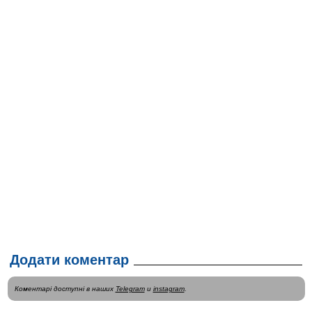
Додати коментар
Коментарі доступні в наших
Telegram
и
instagram
.