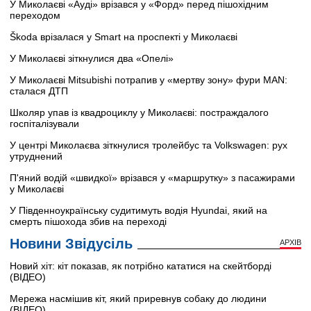
У Миколаєві «Ауді» врізався у «Форд» перед пішохідним
переходом
Škoda врізалася у Smart на проспекті у Миколаєві
У Миколаєві зіткнулися два «Опелі»
У Миколаєві Mitsubishi потрапив у «мертву зону» фури MAN:
сталася ДТП
Школяр упав із квадроциклу у Миколаєві: постраждалого
госпіталізували
У центрі Миколаєва зіткнулися тролейбус та Volkswagen: рух
утруднений
П'яний водій «швидкої» врізався у «маршрутку» з пасажирами
у Миколаєві
У Південноукраїнську судитимуть водія Hyundai, який на
смерть пішохода збив на переході
Новини Звідусіль
АРХІВ
Новий хіт: кіт показав, як потрібно кататися на скейтборді
(ВІДЕО)
Мережа насмішив кіт, який приревнув собаку до людини
(ВІДЕО)