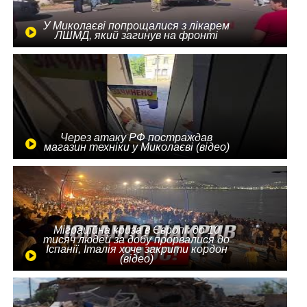
У Миколаєві попрощалися з лікарем
ЛШМД, який загинув на фронті
Через атаку РФ постраждав
магазин техніки у Миколаєві (відео)
Міграційна криза в Європі: до 10
тисяч людей за добу прорвалися до
Іспанії, Італія хоче закрити кордон
(відео)