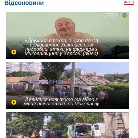
Відеоновини
АРХІВ
«Дружина втекла, а дрон почав
полювання»: з'явилися нові
подробиці атаки на фермера з
Миколаївщини у Херсоні (відео)
З'явилися нові фото та відео з
місця нічної атаки по Миколаєву