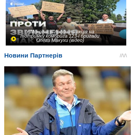
У Миколаєві пройшла акція на
підтримку комбрига 123-ї бригади
Олега Макухи (відео)