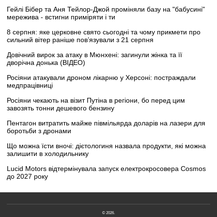
Гейлі Бібер та Аня Тейлор-Джой проміняли базу на "бабусині"
мережива - встигни приміряти і ти
8 серпня: яке церковне свято сьогодні та чому прикмети про
сильний вітер раніше пов’язували з 21 серпня
Довічний вирок за атаку в Мюнхені: загинули жінка та її
дворічна донька (ВІДЕО)
Росіяни атакували дроном лікарню у Херсоні: постраждали
медпрацівниці
Росіяни чекають на візит Путіна в регіони, бо перед цим
завозять тонни дешевого бензину
Пентагон витратить майже півмільярда доларів на лазери для
боротьби з дронами
Що можна їсти вночі: дієтологиня назвала продукти, які можна
залишити в холодильнику
Lucid Motors відтермінувала запуск електрокросовера Cosmos
до 2027 року
© 2026.