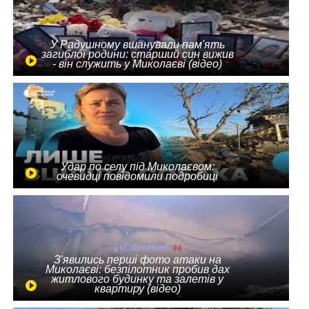
У Радушному вшанували пам'ять
загиблої родини: старший син вижив
- він служить у Миколаєві (відео)
Удар по селу під Миколаєвом:
очевидці повідомили подробиці
З'явились перші фото атаки на
Миколаєві: безпілотник пробив дах
житлового будинку та залетів у
квартиру (відео)