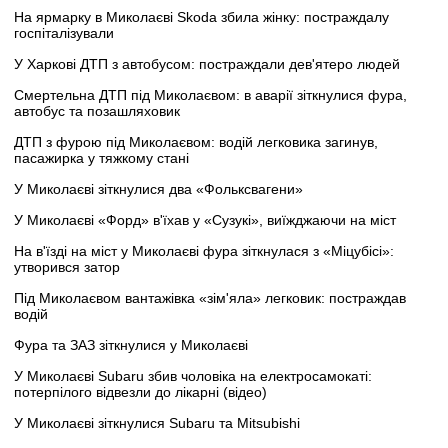
На ярмарку в Миколаєві Skoda збила жінку: постраждалу
госпіталізували
У Харкові ДТП з автобусом: постраждали дев'ятеро людей
Смертельна ДТП під Миколаєвом: в аварії зіткнулися фура,
автобус та позашляховик
ДТП з фурою під Миколаєвом: водій легковика загинув,
пасажирка у тяжкому стані
У Миколаєві зіткнулися два «Фольксвагени»
У Миколаєві «Форд» в'їхав у «Сузукі», виїжджаючи на міст
На в'їзді на міст у Миколаєві фура зіткнулася з «Міцубісі»:
утворився затор
Під Миколаєвом вантажівка «зім'яла» легковик: постраждав
водій
Фура та ЗАЗ зіткнулися у Миколаєві
У Миколаєві Subaru збив чоловіка на електросамокаті:
потерпілого відвезли до лікарні (відео)
У Миколаєві зіткнулися Subaru та Mitsubishi