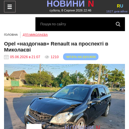
НОВИНИ
N
R
U
субота, 8 Серпня 2026 22:46
1627 днів війни
ГОЛОВНА
ДТП МИКОЛАЄВА
Opel «наздогнав» Renault на проспекті в
Миколаєві
читать на русском
05.06.2026 в 21:07
1210