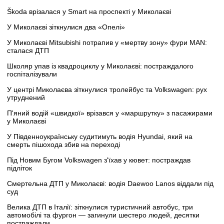
Škoda врізалася у Smart на проспекті у Миколаєві
У Миколаєві зіткнулися два «Опелі»
У Миколаєві Mitsubishi потрапив у «мертву зону» фури MAN:
сталася ДТП
Школяр упав із квадроциклу у Миколаєві: постраждалого
госпіталізували
У центрі Миколаєва зіткнулися тролейбус та Volkswagen: рух
утруднений
П'яний водій «швидкої» врізався у «маршрутку» з пасажирами
у Миколаєві
У Південноукраїнську судитимуть водія Hyundai, який на
смерть пішохода збив на переході
Під Новим Бугом Volkswagen з'їхав у кювет: постраждав
підліток
Смертельна ДТП у Миколаєві: водія Daewoo Lanos віддали під
суд
Велика ДТП в Італії: зіткнулися туристичний автобус, три
автомобілі та фургон — загинули шестеро людей, десятки
постраждали