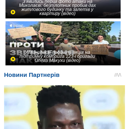
З'явились перші фото атаки на
Миколаєві: безпілотник пробив дах
житлового будинку та залетів у
квартиру (відео)
У Миколаєві пройшла акція на
підтримку комбрига 123-ї бригади
Олега Макухи (відео)