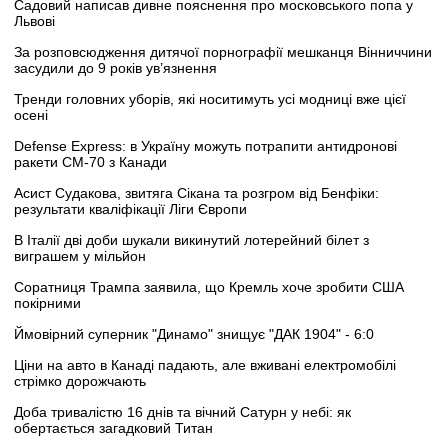
Садовий написав дивне пояснення про московського попа у
Львові
За розповсюдження дитячої порнографії мешканця Вінниччини
засудили до 9 років ув’язнення
Тренди головних уборів, які носитимуть усі модниці вже цієї
осені
Defense Express: в Україну можуть потрапити антидронові
ракети CM-70 з Канади
Асист Судакова, звитяга Сікана та розгром від Бенфіки:
результати кваліфікації Ліги Європи
В Італії дві доби шукали викинутий лотерейний білет з
виграшем у мільйон
Соратниця Трампа заявила, що Кремль хоче зробити США
покірними
Ймовірний суперник "Динамо" знищує "ДАК 1904" - 6:0
Ціни на авто в Канаді падають, але вживані електромобілі
стрімко дорожчають
Доба тривалістю 16 днів та вічний Сатурн у небі: як
обертається загадковий Титан