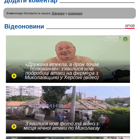
Додати коментар
Коментарі доступні в наших
Telegram
и
instagram
.
Відеоновини
АРХІВ
«Дружина втекла, а дрон почав
полювання»: з'явилися нові
подробиці атаки на фермера з
Миколаївщини у Херсоні (відео)
З'явилися нові фото та відео з
місця нічної атаки по Миколаєву