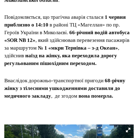
Миколаївської області
.
Повідомляється, що трагічна аварія сталася
1 червня
приблизно о 14:10
в районі ТЦ «Магеллан» по пр.
Героїв України в Миколаєві.
66-річний водій автобуса
«SOR NB 12»
, який здійснював перевезення пасажирів
за маршрутом
№ 1 «мкрн Тернівка – з-д Океан»
,
здійснив
наїзд на жінку, яка переходила дорогу
регульованим пішохідним переходом.
Внаслідок дорожньо-транспортної пригоди
68-річну
жінку з тілесними ушкодженнями доставили до
медичного закладу
, де згодом
вона померла.