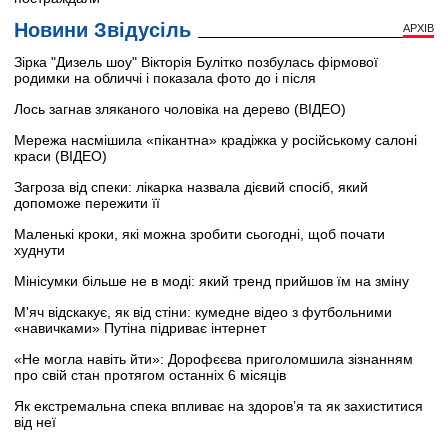
Новини Звідусіль
АРХІВ
Зірка "Дизель шоу" Вікторія Булітко позбулась фірмової
родимки на обличчі і показала фото до і після
Лось загнав зляканого чоловіка на дерево (ВІДЕО)
Мережа насмішила «пікантна» крадіжка у російському салоні
краси (ВІДЕО)
Загроза від спеки: лікарка назвала дієвий спосіб, який
допоможе пережити її
Маленькі кроки, які можна зробити сьогодні, щоб почати
худнути
Мінісумки більше не в моді: який тренд прийшов їм на зміну
М'яч відскакує, як від стіни: кумедне відео з футбольними
«навичками» Путіна підриває інтернет
«Не могла навіть йти»: Дорофєєва приголомшила зізнанням
про свій стан протягом останніх 6 місяців
Як екстремальна спека впливає на здоров’я та як захиститися
від неї