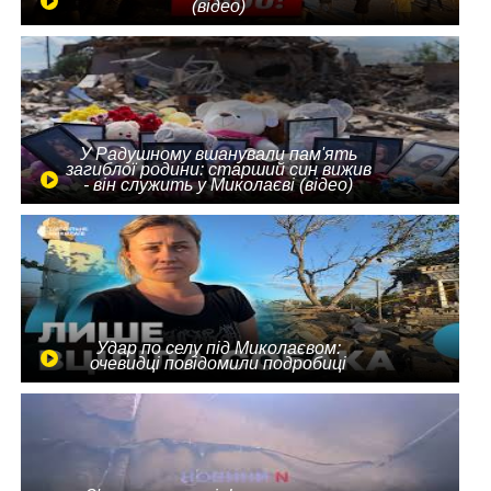
(відео)
У Радушному вшанували пам'ять
загиблої родини: старший син вижив
- він служить у Миколаєві (відео)
Удар по селу під Миколаєвом:
очевидці повідомили подробиці