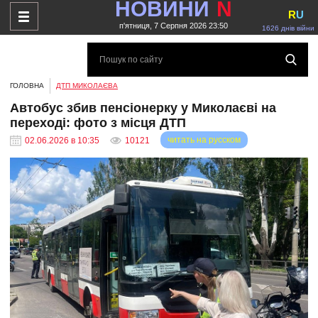
НОВИНИ
N
R
U
п'ятниця, 7 Серпня 2026 23:50
1626 днів війни
ГОЛОВНА
ДТП МИКОЛАЄВА
Автобус збив пенсіонерку у Миколаєві на
переході: фото з місця ДТП
читать на русском
02.06.2026 в 10:35
10121