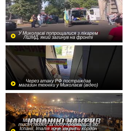
У Миколаєві попрощалися з лікарем
ЛШМД, який загинув на фронті
Через атаку РФ постраждав
магазин техніки у Миколаєві (відео)
Міграційна криза в Європі: до 10
тисяч людей за добу прорвалися до
Іспанії, Італія хоче закрити кордон