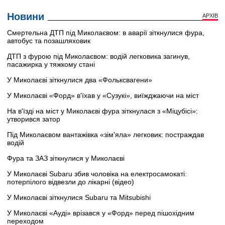
Новини
АРХІВ
Смертельна ДТП під Миколаєвом: в аварії зіткнулися фура,
автобус та позашляховик
ДТП з фурою під Миколаєвом: водій легковика загинув,
пасажирка у тяжкому стані
У Миколаєві зіткнулися два «Фольксвагени»
У Миколаєві «Форд» в'їхав у «Сузукі», виїжджаючи на міст
На в'їзді на міст у Миколаєві фура зіткнулася з «Міцубісі»:
утворився затор
Під Миколаєвом вантажівка «зім'яла» легковик: постраждав
водій
Фура та ЗАЗ зіткнулися у Миколаєві
У Миколаєві Subaru збив чоловіка на електросамокаті:
потерпілого відвезли до лікарні (відео)
У Миколаєві зіткнулися Subaru та Mitsubishi
У Миколаєві «Ауді» врізався у «Форд» перед пішохідним
переходом