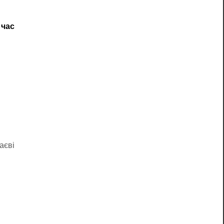
 час
аєві