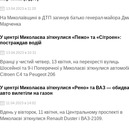
13.04.2023 в 11:20
На Миколаївщині в ДТП загинув батько генерал-майора Дм
Марченка
У центрі Миколаєва зіткнулися «Пежо» та «Сітроен»:
постраждав водій
13.04.2023 в 10:31
Вранці у чистий четвер, 13 квітня, на перехресті вулиць
Шосейної та 9-ї Поперечної у Миколаєві зіткнулися автомобі
Citroen C4 та Peugeot 206
У центрі Миколаєва зіткнулися «Рено» та ВАЗ — обидв
авто вилетіли на газон
11.04.2023 в 14:02
Вдень у вівторок, 11 квітня, на Центральному проспекті в
Миколаєві зіткнулися Renault Duster і ВАЗ-2109.