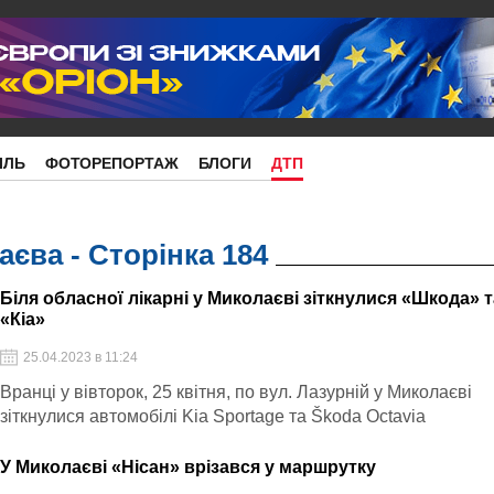
ІЛЬ
ФОТОРЕПОРТАЖ
БЛОГИ
ДТП
єва - Сторінка 184
Біля обласної лікарні у Миколаєві зіткнулися «Шкода» 
«Кіа»
25.04.2023 в 11:24
Вранці у вівторок, 25 квітня, по вул. Лазурній у Миколаєві
зіткнулися автомобілі Kia Sportage та Škoda Octavia
У Миколаєві «Нісан» врізався у маршрутку