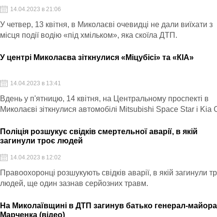
14.04.2023 в 21:06
У четвер, 13 квітня, в Миколаєві очевидці не дали виїхати з
місця події водію «під хмільком», яка скоїла ДТП.
У центрі Миколаєва зіткнулися «Міцубісі» та «КІА»
14.04.2023 в 13:41
Вдень у п'ятницю, 14 квітня, на Центральному проспекті в
Миколаєві зіткнулися автомобілі Mitsubishi Space Star і Kia
Поліція розшукує свідків смертельної аварії, в якій
загинули троє людей
14.04.2023 в 12:02
Правоохоронці розшукують свідків аварії, в якій загинули т
людей, ще один зазнав серйозних травм.
На Миколаївщині в ДТП загинув батько генерал-майор
Марченка (відео)