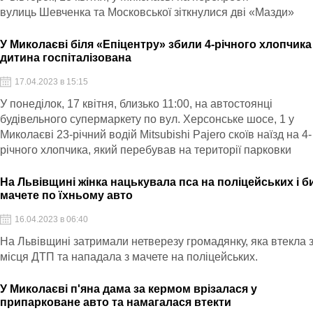
вулиць Шевченка та Московської зіткнулися дві «Мазди»
У Миколаєві біля «Епіцентру» збили 4-річного хлопчика
дитина госпіталізована
17.04.2023 в 15:15
У понеділок, 17 квітня, близько 11:00, на автостоянці
будівельного супермаркету по вул. Херсонське шосе, 1 у
Миколаєві 23-річний водій Mitsubishi Pajero скоїв наїзд на 4-
річного хлопчика, який перебував на території парковки
На Львівщині жінка нацькувала пса на поліцейських і б
мачете по їхньому авто
16.04.2023 в 06:40
На Львівщині затримали нетверезу громадянку, яка втекла 
місця ДТП та нападала з мачете на поліцейських.
У Миколаєві п'яна дама за кермом врізалася у
припарковане авто та намагалася втекти