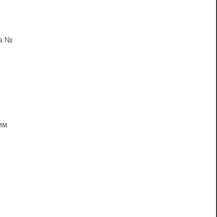
ка №
им