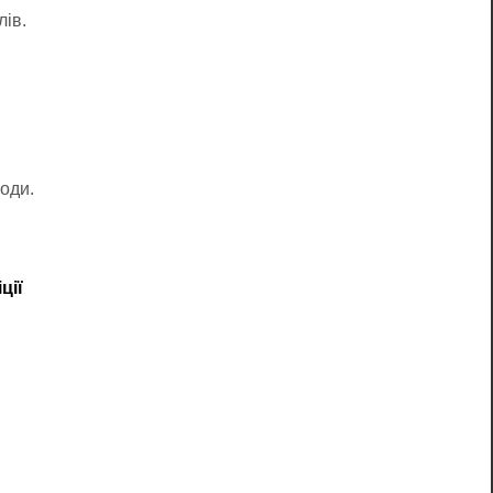
лів.
оди.
ції