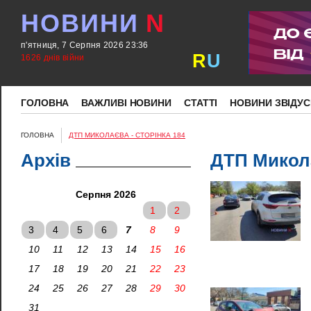
НОВИНИ
N
п'ятниця, 7 Серпня 2026 23:36
R
U
1626 днів війни
ГОЛОВНА
ВАЖЛИВІ НОВИНИ
СТАТТІ
НОВИНИ ЗВІДУС
ГОЛОВНА
ДТП МИКОЛАЄВА - СТОРІНКА 184
Архів
ДТП Микола
Серпня 2026
1
2
3
4
5
6
7
8
9
10
11
12
13
14
15
16
17
18
19
20
21
22
23
24
25
26
27
28
29
30
31