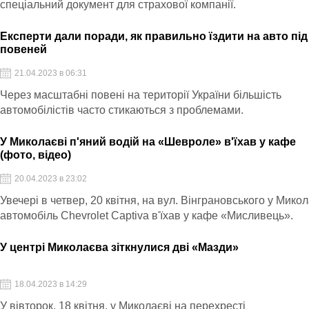
спеціальний документ для страхової компанії.
Експерти дали поради, як правильно їздити на авто під
повеней
21.04.2023 в 06:31
Через масштабні повені на території України більшість
автомобілістів часто стикаються з проблемами.
У Миколаєві п'яний водій на «Шевроле» в'їхав у кафе
(фото, відео)
20.04.2023 в 23:02
Увечері в четвер, 20 квітня, на вул. Вінграновського у Микол
автомобіль Chevrolet Captiva в'їхав у кафе «Мисливець».
У центрі Миколаєва зіткнулися дві «Мазди»
18.04.2023 в 14:29
У вівторок, 18 квітня, у Миколаєві на перехресті