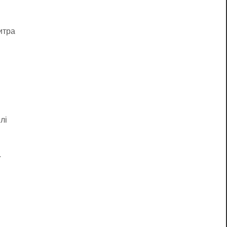
итра
лі
а