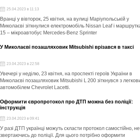
25.04.2023 в 11:13
Вранці у вівторок, 25 квітня, на вулиці Маріупольській у
Миколаєві зіткнулися електромобіль Nissan Leaf і маршрут
15 – мікроавтобус Mercedes-Benz Sprinter
У Миколаєві позашляховик Mitsubishi врізався в таксі
23.04.2023 в 22:58
Увечері у неділю, 23 квітня, на проспекті героїв України в
Миколаєві позашляховик Mitsubishi L 200 зіткнувся з легков
автомобілем Chevrolet Lacetti.
Оформити європротокол про ДТП можна без поліції:
інструкція
23.04.2023 в 09:41
У разі ДТП українці можуть скласти протокол самостійно, не
звертаючись до поліції. Для цього потрібно оформити