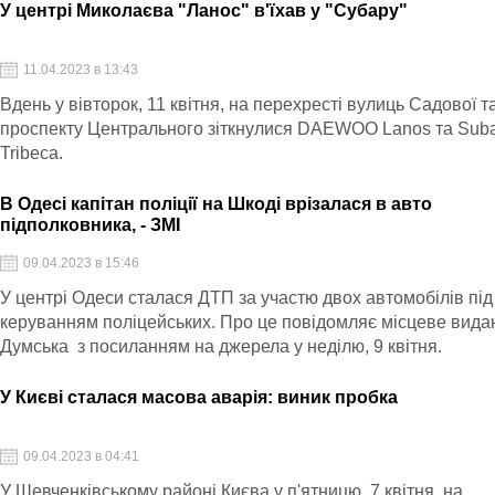
У центрі Миколаєва "Ланос" в'їхав у "Субару"
11.04.2023 в 13:43
Вдень у вівторок, 11 квітня, на перехресті вулиць Садової т
проспекту Центрального зіткнулися DAEWOO Lanos та Sub
Tribeca.
В Одесі капітан поліції на Шкоді врізалася в авто
підполковника, - ЗМІ
09.04.2023 в 15:46
У центрі Одеси сталася ДТП за участю двох автомобілів під
керуванням поліцейських. Про це повідомляє місцеве вид
Думська з посиланням на джерела у неділю, 9 квітня.
У Києві сталася масова аварія: виник пробка
09.04.2023 в 04:41
У Шевченківському районі Києва у п'ятницю, 7 квітня, на