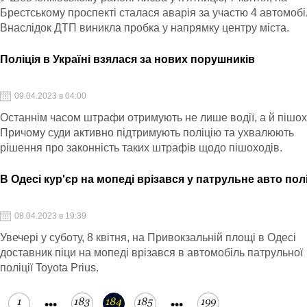
Брестському проспекті сталася аварія за участю 4 автомобі
Внаслідок ДТП виникла пробка у напрямку центру міста.
Поліція в Україні взялася за нових порушників
09.04.2023 в 04:00
Останнім часом штрафи отримують не лише водії, а й пішох
Причому суди активно підтримують поліцію та ухвалюють
рішення про законність таких штрафів щодо пішоходів.
В Одесі кур'єр на мопеді врізався у патрульне авто полі
08.04.2023 в 19:39
Увечері у суботу, 8 квітня, на Привокзальній площі в Одесі
доставник піци на мопеді врізався в автомобіль патрульної
поліції Toyota Prius.
1
183
184
185
199
•••
•••