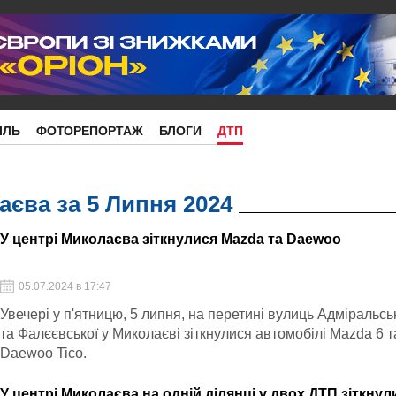
ІЛЬ
ФОТОРЕПОРТАЖ
БЛОГИ
ДТП
єва за 5 Липня 2024
У центрі Миколаєва зіткнулися Mazda та Daewoo
05.07.2024 в 17:47
Увечері у п'ятницю, 5 липня, на перетині вулиць Адміральсь
та Фалєєвської у Миколаєві зіткнулися автомобілі Mazda 6 т
Daewoo Tico.
У центрі Миколаєва на одній ділянці у двох ДТП зіткнул