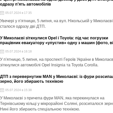
одразу п'ять автомобілів
05.07.2024 в 17:35
Увечері у п'ятницю, 5 липня, на вул. Нікольській у Миколаєві
сталося одразу дві ДТП.
У Миколаєві зіткнулися Opel і Toyota: під час погрузки
працівник евакуатору «упустив» одну з машин (фото, в
05.07.2024 в 16:18
У п'ятницю, 5 липня, на проспекті Героїв України в Миколаєв
зіткнулися автомобілі Opel Insignia та Toyota Corolla.
ДТП з перевернутим MAN у Миколаєві: із фури розсипа
зерно, його збирають технікою
05.07.2024 в 15:38
У Миколаєві з причепа фури MAN, яка перекинулася на
Тернівському кільці у мікрорайоні Соляні, розсипалося зерн
Нині його збирають спеціальною технікою.