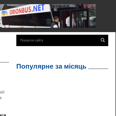
Популярне за місяць
кої
а
ися