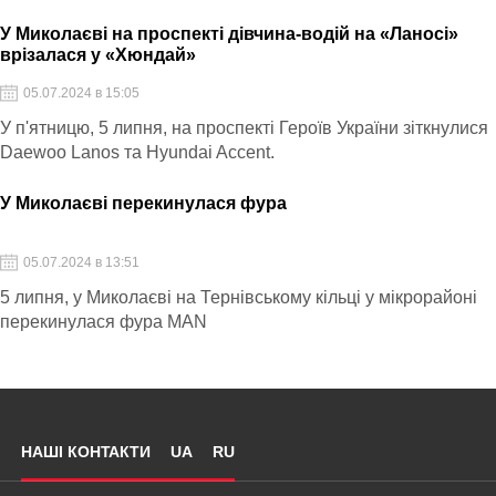
У Миколаєві на проспекті дівчина-водій на «Ланосі»
врізалася у «Хюндай»
05.07.2024 в 15:05
У п'ятницю, 5 липня, на проспекті Героїв України зіткнулися
Daewoo Lanos та Hyundai Accent.
У Миколаєві перекинулася фура
05.07.2024 в 13:51
5 липня, у Миколаєві на Тернівському кільці у мікрорайоні
перекинулася фура MAN
НАШІ КОНТАКТИ
UA
RU