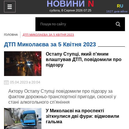
НОВИНИ
N
R
U
субота, 8 Серпня 2026 07:25
1627 днів війни
ГОЛОВНА
ДТП МИКОЛАЄВА ЗА 5 КВІТНЯ 2023
ДТП Миколаєва за 5 Квітня 2023
Остапу Ступці, який п'яним
влаштував ДТП, повідомили про
підозру
05.04.2023 в 20:04
Актору Остапу Ступці повідомили про підозру за
фактом дорожньо-транспортної пригоди, скоєної у
стані алкогольного сп'яніння
У Миколаєві на проспекті
зіткнулися дві фури: відмовили
гальма