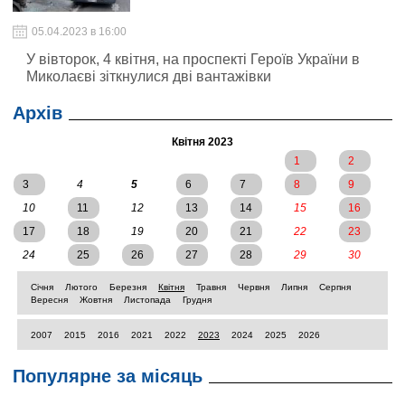
05.04.2023 в 16:00
У вівторок, 4 квітня, на проспекті Героїв України в
Миколаєві зіткнулися дві вантажівки
Архів
Квітня 2023
1
2
3
4
5
6
7
8
9
10
11
12
13
14
15
16
17
18
19
20
21
22
23
24
25
26
27
28
29
30
Січня
Лютого
Березня
Квітня
Травня
Червня
Липня
Серпня
Вересня
Жовтня
Листопада
Грудня
2007
2015
2016
2021
2022
2023
2024
2025
2026
Популярне за місяць