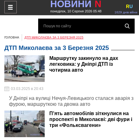
НОВИНИ
N
R
U
понеділок, 10 Серпня 2026 05:48
1629 днів війни
ГОЛОВНА
ДТП МИКОЛАЄВА ЗА 3 БЕРЕЗНЯ 2025
ДТП Миколаєва за 3 Березня 2025
Маршрутку закинуло на дах
легковика: у Дніпрі ДТП із
чотирма авто
03.03.2025 в 20:43
У Дніпрі на вулиці Нечуя-Левицького сталася аварія з
фурою, маршруткою та двома авто
П'ять автомобілів зіткнулися на
проспекті в Миколаєві: дві фури і
три «Фольксвагени»