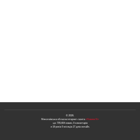
© 2026.
Миколаївська обласна інтернет-газета
«Новини N»
це: 705,604 новин, 0 коментарів
и 19 років 5 місяців 27 днів онлайн.