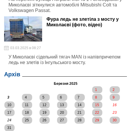
Миколаєві зіткнулися автомобілі Mitsubishi Colt та
Volkswagen Passat.
Фура ледь не злетіла з мосту у
Миколаєві (фото, відео)
03.03.2025 в 08:27
У Миколаєві сідельний тягач MAN із напівпричепом
ледь не злетів із Інгульського мосту.
Архів
Березня 2025
1
2
3
4
5
6
7
8
9
10
11
12
13
14
15
16
17
18
19
20
21
22
23
24
25
26
27
28
29
30
31