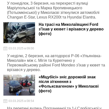
У понеділок, 3 березня, на перехресті вулиці
Маріупольської та Марка Кропивницького
(Потьомкінської) у Миколаєві зіткнулися автомобілі
Changan E-Star, Lexus RX200t та Hyundai Elantra.
На трасі на Миколаївщині Ford
з'їхав у кювет і врізався у дерево
(фото)
03.03.2025 в 09:00
У неділю, 2 березня, на автодорозі Р-06 «Ульянівка-
Миколаїв» між с. Мігія та Курепчино у
Первомайському районі Ford Mondeo з'їхав у кювет та
врізався у дерево.
«Міцубісі» зніс дорожній знак
після зіткнення з
«Фольксвагеном» у Миколаєві
(фото)
03.03.2025 в 08:54
На перетині вулиць Пограничної та 1-ї Слобідської у