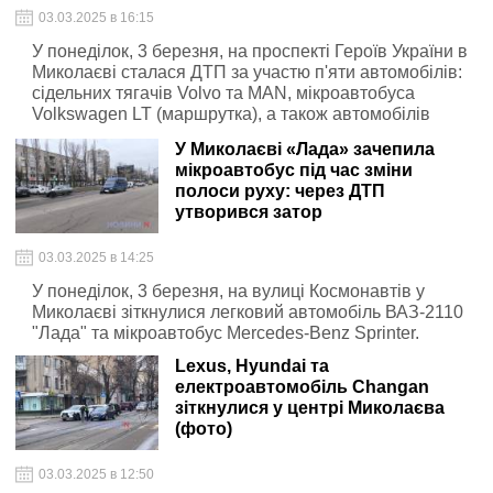
03.03.2025 в 16:15
У понеділок, 3 березня, на проспекті Героїв України в
Миколаєві сталася ДТП за участю п'яти автомобілів:
сідельних тягачів Volvo та MAN, мікроавтобуса
Volkswagen LT (маршрутка), а також автомобілів
Volkswagen Golf та Volkswagen Touareg.
У Миколаєві «Лада» зачепила
мікроавтобус під час зміни
полоси руху: через ДТП
утворився затор
03.03.2025 в 14:25
У понеділок, 3 березня, на вулиці Космонавтів у
Миколаєві зіткнулися легковий автомобіль ВАЗ-2110
"Лада" та мікроавтобус Mercedes-Benz Sprinter.
Lexus, Hyundai та
електроавтомобіль Changan
зіткнулися у центрі Миколаєва
(фото)
03.03.2025 в 12:50