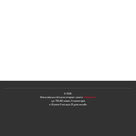
© 2026.
Миколаївська обласна інтернет-газета
«Новини N»
це: 705,481 новин, 0 коментарів
и 19 років 5 місяців 25 днів онлайн.