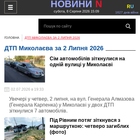
НОВИНИ
N
R
U
субота, 8 Серпня 2026 15:09
1627 днів війни
ГОЛОВНА
ДТП МИКОЛАЄВА ЗА 2 ЛИПНЯ 2026
ДТП Миколаєва за 2 Липня 2026
Сім автомобілів зіткнулися на
одній вулиці у Миколаєві
02.07.2026 в 19:33
Увечері у четвер, 2 липня, на вул. Генерала Алмазова
(Генерала Карпенка) у Миколаєві у двох ДТП
зіткнулися 7 автомобілів.
Під Рівним потяг зіткнувся з
маршруткою: четверо загиблих
(фото)