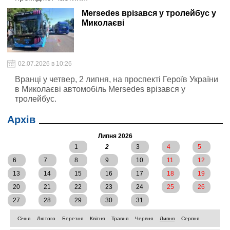
Mersedes врізався у тролейбус у
Миколаєві
02.07.2026 в 10:26
Вранці у четвер, 2 липня, на проспекті Героїв України
в Миколаєві автомобіль Mersedes врізався у
тролейбус.
Архів
Липня 2026
1
2
3
4
5
6
7
8
9
10
11
12
13
14
15
16
17
18
19
20
21
22
23
24
25
26
27
28
29
30
31
Січня
Лютого
Березня
Квітня
Травня
Червня
Липня
Серпня