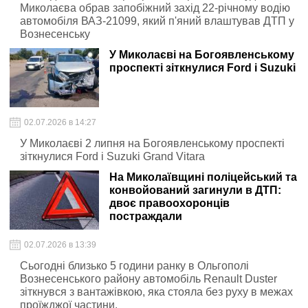
Миколаєва обрав запобіжний захід 22-річному водію
автомобіля ВАЗ-21099, який п'яний влаштував ДТП у
Вознесенську
У Миколаєві на Богоявленському
проспекті зіткнулися Ford і Suzuki
02.07.2026 в 14:27
У Миколаєві 2 липня на Богоявленському проспекті
зіткнулися Ford і Suzuki Grand Vitara
На Миколаївщині поліцейський та
конвойований загинули в ДТП:
двоє правоохоронців
постраждали
02.07.2026 в 13:39
Сьогодні близько 5 години ранку в Ольгополі
Вознесенського району автомобіль Renault Duster
зіткнувся з вантажівкою, яка стояла без руху в межах
проїжджої частини.