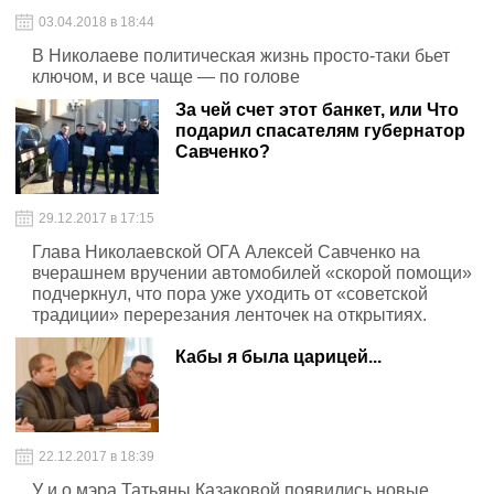
03.04.2018 в 18:44
В Николаеве политическая жизнь просто-таки бьет
ключом, и все чаще — по голове
За чей счет этот банкет, или Что
подарил спасателям губернатор
Савченко?
29.12.2017 в 17:15
Глава Николаевской ОГА Алексей Савченко на
вчерашнем вручении автомобилей «скорой помощи»
подчеркнул, что пора уже уходить от «советской
традиции» перерезания ленточек на открытиях.
Кабы я была царицей...
22.12.2017 в 18:39
У и.о мэра Татьяны Казаковой появились новые