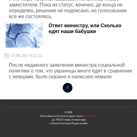
заместители. Пока их статус, конечно, до конца не
определен, решение не подписано, но голосование
все же состоялось.
Ответ министру, или Сколько
едят наши бабушки
16.08.2017 в 22:11
После недавнего заявления министра социальной
политики о том, что украинцы много едят в сравнении
с немцами, было сказано и написано немало
1
© 2026.
Миколаївська обласна інтернет-газета
«Новини N»
це: 705,517 новин, 0 коментарів
и 19 років 5 місяців 25 днів онлайн.