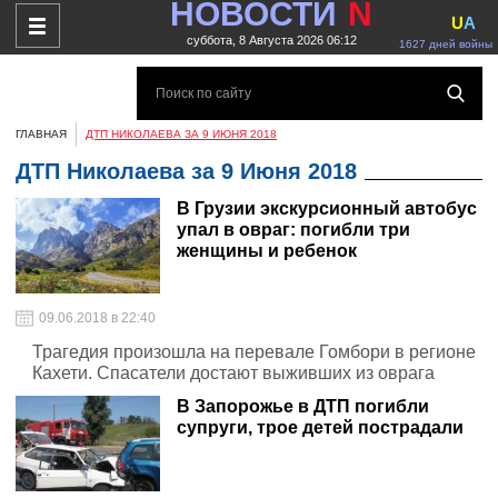
НОВОСТИ
N
U
A
суббота, 8 Августа 2026 06:12
1627 дней войны
ГЛАВНАЯ
ДТП НИКОЛАЕВА ЗА 9 ИЮНЯ 2018
ДТП Николаева за 9 Июня 2018
В Грузии экскурсионный автобус
упал в овраг: погибли три
женщины и ребенок
09.06.2018 в 22:40
Трагедия произошла на перевале Гомбори в регионе
Кахети. Спасатели достают выживших из оврага
В Запорожье в ДТП погибли
супруги, трое детей пострадали