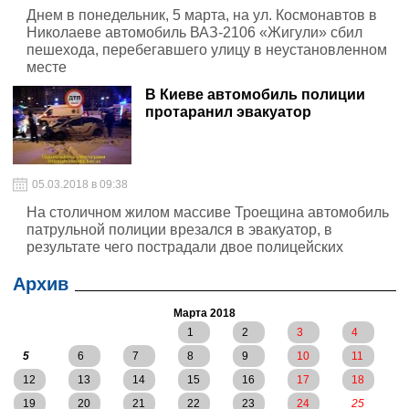
Днем в понедельник, 5 марта, на ул. Космонавтов в
Николаеве автомобиль ВАЗ-2106 «Жигули» сбил
пешехода, перебегавшего улицу в неустановленном
месте
В Киеве автомобиль полиции
протаранил эвакуатор
05.03.2018 в 09:38
На столичном жилом массиве Троещина автомобиль
патрульной полиции врезался в эвакуатор, в
результате чего пострадали двое полицейских
Архив
Марта 2018
1
2
3
4
5
6
7
8
9
10
11
12
13
14
15
16
17
18
19
20
21
22
23
24
25