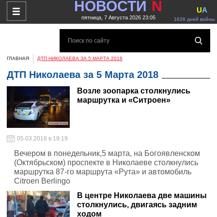
НОВОСТИ
N
U
A
пятница, 7 Августа 2026 23:05
1626 дней войны
ГЛАВНАЯ
ДТП НИКОЛАЕВА ЗА 5 МАРТА 2018
ДТП Николаева за 5 Марта 2018
Возле зоопарка столкнулись
маршрутка и «Ситроен»
05.03.2018 в 19:19
Вечером в понедельник,5 марта, на Богоявленском
(Октябрьском) проспекте в Николаеве столкнулись
маршрутка 87-го маршрута «Рута» и автомобиль
Citroen Berlingo
В центре Николаева две машины
столкнулись, двигаясь задним
ходом