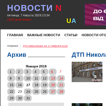
НОВОСТИ
N
пятница, 7 Августа 2026 23:34
U
A
1626 дней войны
ГЛАВНАЯ
ВАЖНЫЕ НОВОСТИ
СТАТЬИ
НОВОСТИ ОТ
ГЛАВНАЯ
ДТП НИКОЛАЕВА ЗА 17 ЯНВАРЯ 2018
Архив
ДТП Никола
Января 2018
1
2
3
4
5
6
7
8
9
10
11
12
13
14
15
16
17
18
19
20
21
22
23
24
25
26
27
28
29
30
31