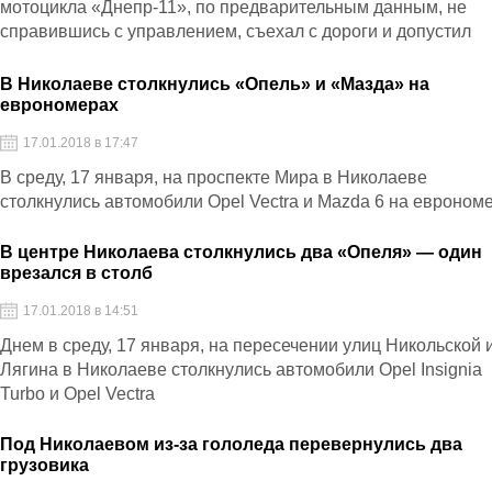
мотоцикла «Днепр-11», по предварительным данным, не
справившись с управлением, съехал с дороги и допустил
столкновение с бетонным забором, которым ограждена
территория тракторной бригады
В Николаеве столкнулись «Опель» и «Мазда» на
еврономерах
17.01.2018 в 17:47
В среду, 17 января, на проспекте Мира в Николаеве
столкнулись автомобили Opel Vectra и Mazda 6 на евроном
В центре Николаева столкнулись два «Опеля» — один
врезался в столб
17.01.2018 в 14:51
Днем в среду, 17 января, на пересечении улиц Никольской 
Лягина в Николаеве столкнулись автомобили Opel Insignia
Turbo и Opel Vectra
Под Николаевом из-за гололеда перевернулись два
грузовика