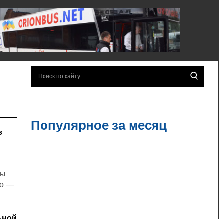
Популярное за месяц
в
пы
но —
ьной