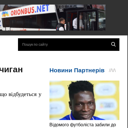
ічиган
що відбудеться у