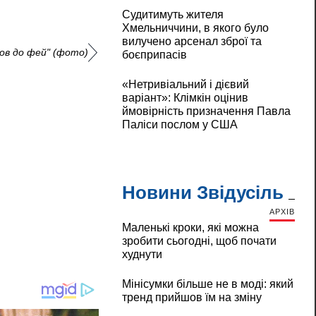
Судитимуть жителя
Хмельниччини, в якого було
вилучено арсенал зброї та
шов до фей" (фото)
боєприпасів
«Нетривіальний і дієвий
варіант»: Клімкін оцінив
ймовірність призначення Павла
Паліси послом у США
Новини Звідусіль
АРХІВ
Маленькі кроки, які можна
зробити сьогодні, щоб почати
худнути
Мінісумки більше не в моді: який
тренд прийшов їм на зміну