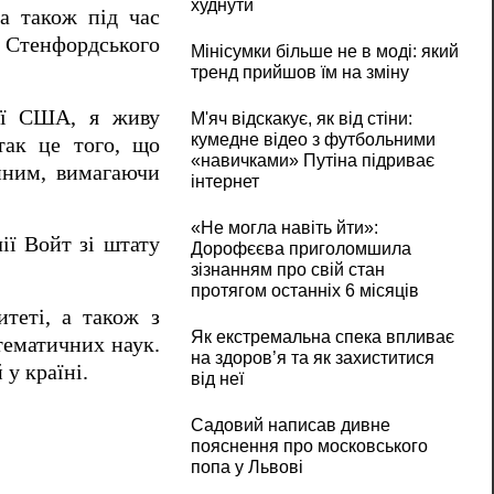
худнути
а також під час
і Стенфордського
Мінісумки більше не в моді: який
тренд прийшов їм на зміну
мії США, я живу
М'яч відскакує, як від стіни:
кумедне відео з футбольними
так це того, що
«навичками» Путіна підриває
пним, вимагаючи
інтернет
«Не могла навіть йти»:
ії Войт зі штату
Дорофєєва приголомшила
зізнанням про свій стан
протягом останніх 6 місяців
теті, а також з
Як екстремальна спека впливає
тематичних наук.
на здоров’я та як захиститися
 у країні.
від неї
Садовий написав дивне
пояснення про московського
попа у Львові