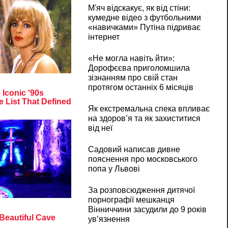
М'яч відскакує, як від стіни:
кумедне відео з футбольними
«навичками» Путіна підриває
інтернет
«Не могла навіть йти»:
Дорофєєва приголомшила
зізнанням про свій стан
протягом останніх 6 місяців
Як екстремальна спека впливає
на здоров’я та як захиститися
від неї
Садовий написав дивне
пояснення про московського
попа у Львові
За розповсюдження дитячої
порнографії мешканця
Вінниччини засудили до 9 років
ув’язнення