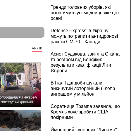
Тренди головних уборів, які
носитимуть усі модниці вже цієї
осені
Defense Express: в Україну
можуть потрапити антидронові
ракети CM-70 з Канади
АРХІВ
Асист Судакова, звитяга Сікана
та розгром від Бенфіки:
результати кваліфікації Ліги
Європи
В Італії дві доби шукали
викинутий лотерейний білет з
виграшем у мільйон
попрощалися з лікарем
 загинув на фронті
Соратниця Трампа заявила, що
Кремль хоче зробити США
покірними
Ймовірний суперник "Динамо"