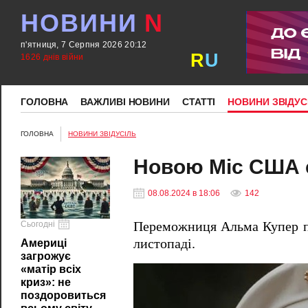
НОВИНИ
N
п'ятниця, 7 Серпня 2026 20:12
R
U
1626 днів війни
ГОЛОВНА
ВАЖЛИВІ НОВИНИ
СТАТТІ
НОВИНИ ЗВІДУС
ГОЛОВНА
НОВИНИ ЗВІДУСІЛЬ
Новою Міс США с
08.08.2024 в 18:06
142
Сьогодні
Переможниця Альма Купер пр
листопаді.
Америці
загрожує
«матір всіх
криз»: не
поздоровиться