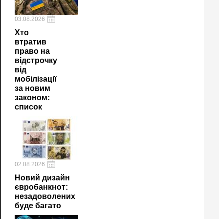
03.08.2026
Хто
втратив
право на
відстрочку
від
мобілізації
за новим
законом:
список
02.08.2026
Новий дизайн
євробанкнот:
незадоволених
буде багато