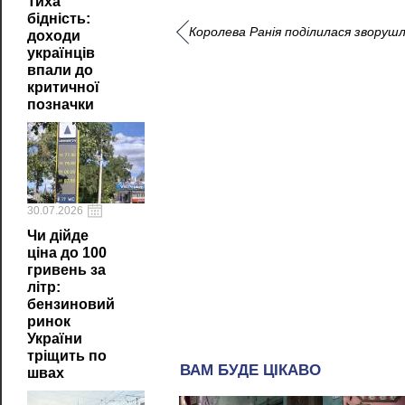
Тиха
бідність:
Королева Ранія поділилася зворуш
доходи
українців
впали до
критичної
позначки
30.07.2026
Чи дійде
ціна до 100
гривень за
літр:
бензиновий
ринок
України
тріщить по
швах