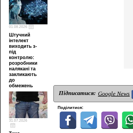
01.08.2026
Штучний
інтелект
виходить з-
під
контролю:
розробники
налякані та
закликають
до
обмежень
Підписатися:
Google News
Поділитися:
31.07.2026