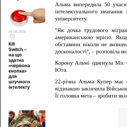
Альма випередила 50 учасни
інтелектуального змагання. 
університету.
"Як дочка трудового мігра
04.08.2026
американською мрією. Якщ
обставини ніколи не визна
Кill
Switch –
досконалості", – розповіла во
на що
здатна
Корону Альмі одягнула Міс 
«червона
Юта.
кнопка»
для
22-річна Альма Купер має с
штучного
інтелекту
відзнакою закінчила Військо
Її головна мета – зробити як