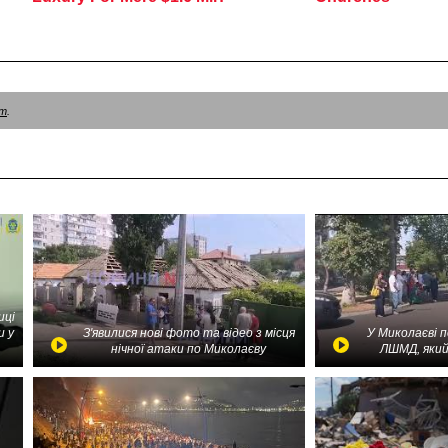
am
.
иці
и у
З'явилися нові фото та відео з місця
У Миколаєві 
нічної атаки по Миколаєву
ЛШМД, який