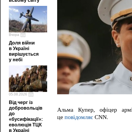
всьому світу
Вчора
Доля війни
в Україні
вирішується
у небі
05.08.2026
Від черг із
добровольців
Альма Купер, офіцер ар
до
це
повідомляє
CNN.
«бусифікації»:
еволюція ТЦК
в Україні