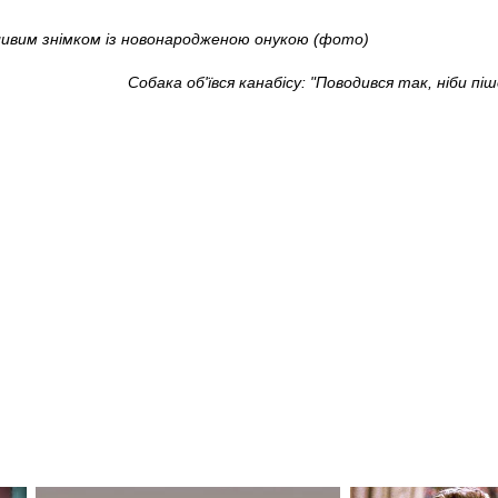
ливим знімком із новонародженою онукою (фото)
Собака об'ївся канабісу: "Поводився так, ніби пі