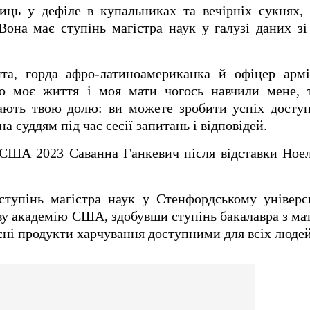
ць у дефіле в купальниках та вечірніх сукнях, 
Вона має ступінь магістра наук у галузі даних з
нта, горда афро-латиноамериканка й офіцер ар
о моє життя і моя мати чогось навчили мене, 
чають твою долю: ви можете зробити успіх досту
на суддям під час сесії запитань і відповідей.
США 2023 Саванна Ганкевич після відставки Ноел
тупінь магістра наук у Стенфордському універси
ву академію США, здобувши ступінь бакалавра з ма
існі продукти харчування доступними для всіх людей