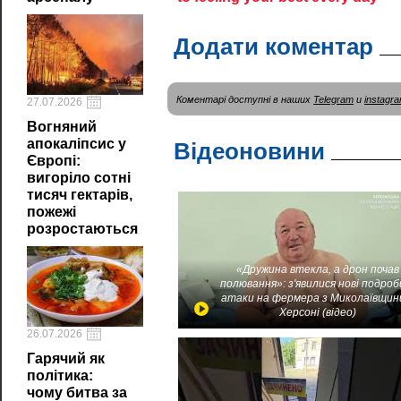
Додати коментар
Коментарі доступні в наших
Telegram
и
instagr
27.07.2026
Вогняний
апокаліпсис у
Відеоновини
Європі:
вигоріло сотні
тисяч гектарів,
пожежі
розростаються
«Дружина втекла, а дрон почав
полювання»: з'явилися нові подроб
атаки на фермера з Миколаївщин
Херсоні (відео)
26.07.2026
Гарячий як
політика:
чому битва за