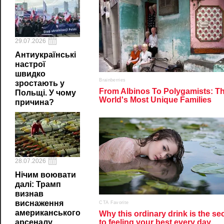
29.07.2026
Антиукраїнські
настрої
швидко
зростають у
Польщі. У чому
причина?
28.07.2026
Нічим воювати
далі: Трамп
визнав
виснаження
американського
арсеналу